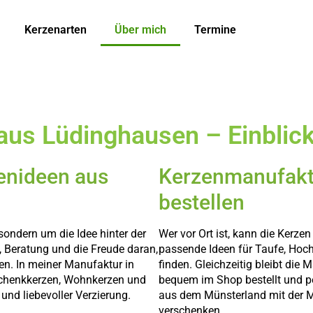
Kerzenarten
Über mich
Termine
aus Lüdinghausen – Einblic
enideen aus
Kerzenmanufakt
bestellen
sondern um die Idee hinter der
Wer vor Ort ist, kann die Kerze
 Beratung und die Freude daran,
passende Ideen für Taufe, Hoch
en. In meiner Manufaktur in
finden. Gleichzeitig bleibt die
schenkkerzen, Wohnkerzen und
bequem im Shop bestellt und pe
und liebevoller Verzierung.
aus dem Münsterland mit der M
verschenken.