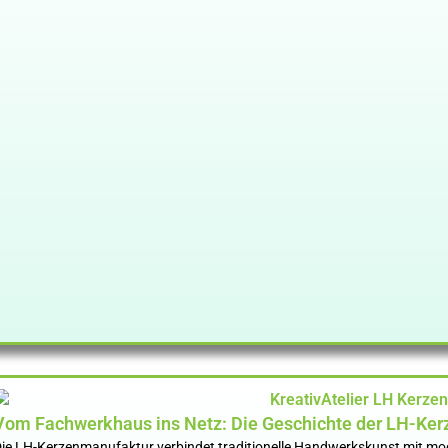
Vom Fachwerkhaus ins Netz: Die Geschichte der LH-Ke
ie LH-Kerzenmanufaktur verbindet traditionelle Handwerkskunst mit mode