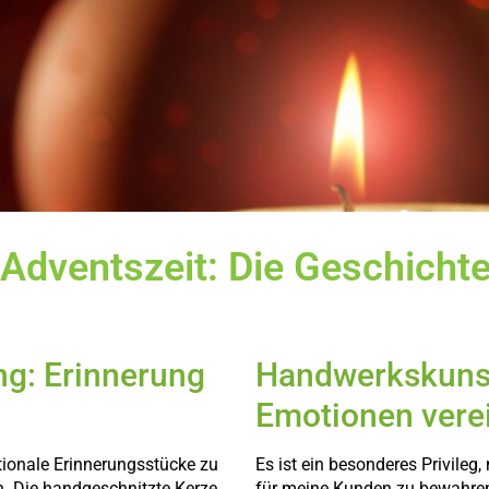
 Adventszeit: Die Geschicht
ng: Erinnerung
Handwerkskunst 
Emotionen vere
otionale Erinnerungsstücke zu
Es ist ein besonderes Privile
n. Die handgeschnitzte Kerze,
für meine Kunden zu bewahren.