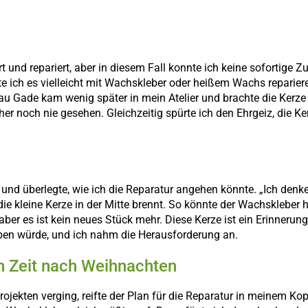
t und repariert, aber in diesem Fall konnte ich keine sofortige Z
te ich es vielleicht mit Wachskleber oder heißem Wachs reparier
rau Gade kam wenig später in mein Atelier und brachte die Kerze 
her noch nie gesehen. Gleichzeitig spürte ich den Ehrgeiz, die Ke
nd überlegte, wie ich die Reparatur angehen könnte. „Ich denke,
e kleine Kerze in der Mitte brennt. So könnte der Wachskleber 
 aber es ist kein neues Stück mehr. Diese Kerze ist ein Erinneru
eben würde, und ich nahm die Herausforderung an.
len Zeit nach Weihnachten
ojekten verging, reifte der Plan für die Reparatur in meinem Ko