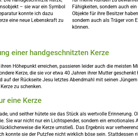
onsobjekt – sie war ein Symbol
Fähigkeiten, sondern auch ein 
eparatur konnte ich dazu
Objekte für ihre Besitzer habe
Kerze eine neue Lebenskraft zu
sondern auch als Träger von 
können.
ung einer handgeschnitzten Kerze
 ihren Höhepunkt erreichen, passieren leider auch die meisten M
ndere Kerze, die sie vor etwa 40 Jahren ihrer Mutter geschenkt 
nd auf der Rückseite Jesu letztes Abendmahl mit seinen Jüngern
e Kerze zu schenken.
ur eine Kerze
ade, und seither hütete sie das Stück als wertvolle Erinnerung
ie. Sie war nicht nur ein Lichtspender, sondern ein emotional
lücklicherweise die Kerze umstieß. Das Ergebnis war verheerend:
h konnte sie der Putzfee nicht wirklich böse sein. Stattdessen r