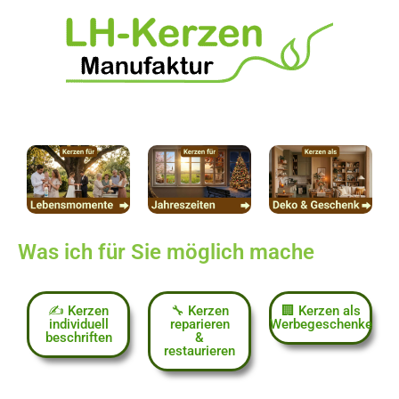
Was ich für Sie möglich mache
✍️ Kerzen
🔧 Kerzen
🏢 Kerzen als
individuell
reparieren
Werbegeschenke
beschriften
&
restaurieren