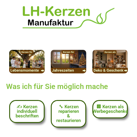
Was ich für Sie möglich mache
✍️ Kerzen
🔧 Kerzen
🏢 Kerzen als
individuell
reparieren
Werbegeschenke
beschriften
&
restaurieren