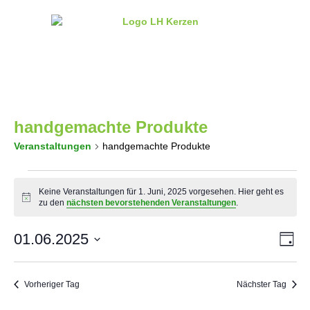
handgemachte Produkte
Veranstaltungen
handgemachte Produkte
Keine Veranstaltungen für 1. Juni, 2025 vorgesehen. Hier geht es
Hinweis
zu den
nächsten bevorstehenden Veranstaltungen
.
Ansi
Ver
01.06.2025
Tag
Navi
Datum
Ans
wählen.
Nav
Vorheriger Tag
Nächster Tag