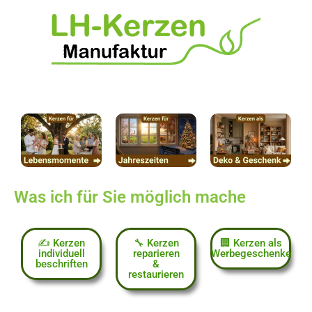
Was ich für Sie möglich mache
✍️ Kerzen
🔧 Kerzen
🏢 Kerzen als
individuell
reparieren
Werbegeschenke
beschriften
&
restaurieren